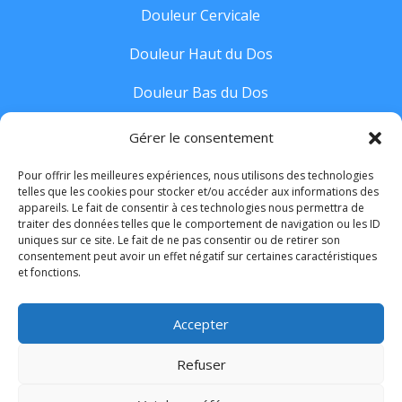
Douleur Cervicale
Douleur Haut du Dos
Douleur Bas du Dos
Sciatique
Gérer le consentement
Hernie Discale
Pour offrir les meilleures expériences, nous utilisons des technologies
telles que les cookies pour stocker et/ou accéder aux informations des
appareils. Le fait de consentir à ces technologies nous permettra de
Suivez-moi
traiter des données telles que le comportement de navigation ou les ID
uniques sur ce site. Le fait de ne pas consentir ou de retirer son
consentement peut avoir un effet négatif sur certaines caractéristiques
et fonctions.
Accepter
Design by
Louis Deslus waw agence digitale
|
Refuser
© Préserversondos