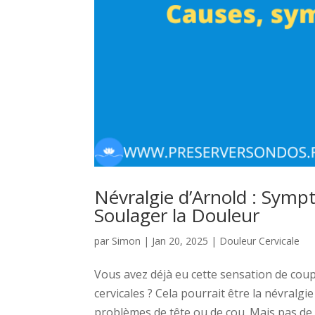
Névralgie d’Arnold : Symp
Soulager la Douleur
par
Simon
|
Jan 20, 2025
|
Douleur Cervicale
Vous avez déjà eu cette sensation de coup
cervicales ? Cela pourrait être la névralg
problèmes de tête ou de cou. Mais pas de p