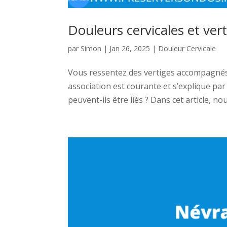
Douleurs cervicales et verti
par
Simon
|
Jan 26, 2025
|
Douleur Cervicale
Vous ressentez des vertiges accompagnés 
association est courante et s’explique p
peuvent-ils être liés ? Dans cet article, nou