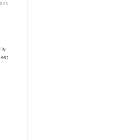
bles.
lle
 est