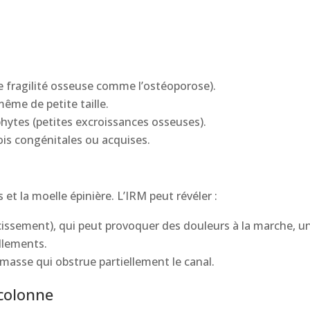
e fragilité osseuse comme l’ostéoporose).
ême de petite taille.
phytes (petites excroissances osseuses).
fois congénitales ou acquises.
s et la moelle épinière. L’IRM peut révéler :
cissement), qui peut provoquer des douleurs à la marche, u
llements.
masse qui obstrue partiellement le canal.
 colonne