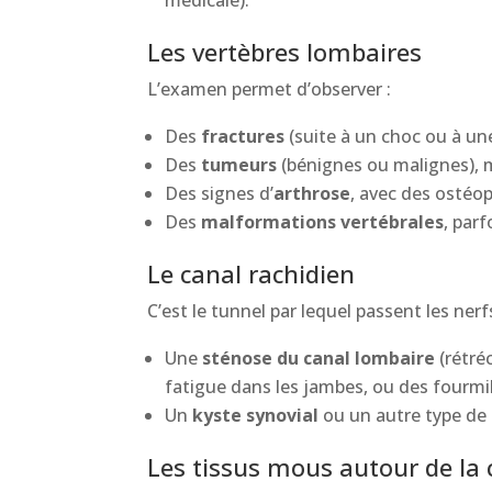
médicale).
Les vertèbres lombaires
L’examen permet d’observer :
Des
fractures
(suite à un choc ou à un
Des
tumeurs
(bénignes ou malignes), m
Des signes d’
arthrose
, avec des ostéo
Des
malformations vertébrales
, par
Le canal rachidien
C’est le tunnel par lequel passent les nerf
Une
sténose du canal lombaire
(rétré
fatigue dans les jambes, ou des fourmi
Un
kyste synovial
ou un autre type de 
Les tissus mous autour de la