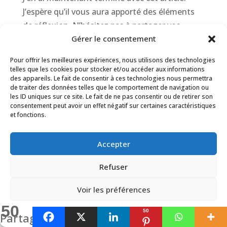
J’espère qu’il vous aura apporté des éléments
de réflexion. N’hésitez pas à partager vos
Gérer le consentement
retours dans les commentaires. Quant à moi je
vous dis à très vite ! Et si vous voulez me
Pour offrir les meilleures expériences, nous utilisons des technologies
suivre, vous pouvez toujours me retrouver sur
telles que les cookies pour stocker et/ou accéder aux informations
des appareils. Le fait de consentir à ces technologies nous permettra
ma chaîne Youtube.
de traiter des données telles que le comportement de navigation ou
les ID uniques sur ce site. Le fait de ne pas consentir ou de retirer son
Prenez soin de vous, prenez soin de votre dos.
consentement peut avoir un effet négatif sur certaines caractéristiques
et fonctions.
Simon
Accepter
ENVIE D'ALLER PLUS
Refuser
LOIN ?
Voir les préférences
Recevez mes
emails privés remplis
50
50
Politique de cookies
Politique de confidentialité
Partages
d'astuces et de conseils
pour retrouver