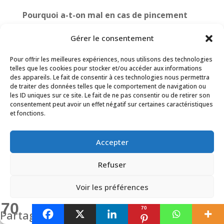
Pourquoi a-t-on mal en cas de pincement
discal ?
Gérer le consentement
La douleur peut s’expliquer par de nombreux
phénomènes. Par exemple, si une racine
Pour offrir les meilleures expériences, nous utilisons des technologies
nerveuse est comprimée, cela peut amplifier les
telles que les cookies pour stocker et/ou accéder aux informations
des appareils. Le fait de consentir à ces technologies nous permettra
signaux douloureux, parfois jusqu’à provoquer
de traiter des données telles que le comportement de navigation ou
des irradiations comme dans une sciatique.
les ID uniques sur ce site. Le fait de ne pas consentir ou de retirer son
consentement peut avoir un effet négatif sur certaines caractéristiques
Parfois, le corps peut réagir avec des
et fonctions.
contractions musculaires de protection qui
peuvent déclencher de la douleur. Enfin, des
Accepter
facteurs comme le stress, les croyances
négatives sur votre état ou une
Refuser
hypersensibilisation du système nerveux
Voir les préférences
peuvent aussi intensifier la perception de la
douleur.
70
70
Politique de cookies
Politique de confidentialité
Partages