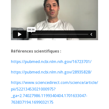
Références scientifiques :
https://pubmed.ncbi.nlm.nih.gov/16723701/
https://pubmed.ncbi.nlm.nih.gov/28935828/
https://www.sciencedirect.com/science/article/
pii/S2213453021000975?
_ga=2.74027986.1199340404.1701633047-
763837194.1699032175