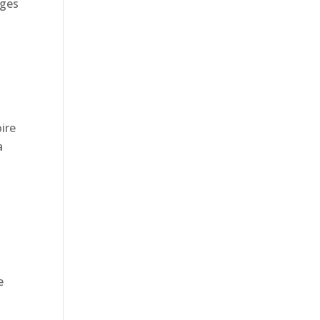
ages
ire
a
e