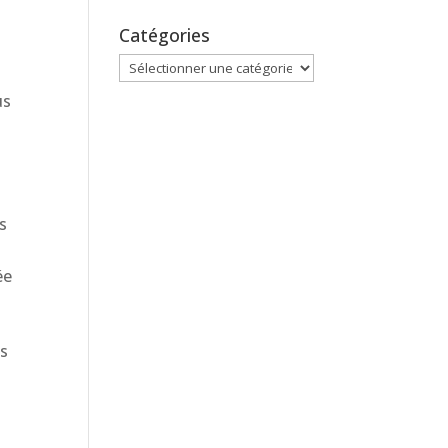
Catégories
Catégories
us
s
ée
es