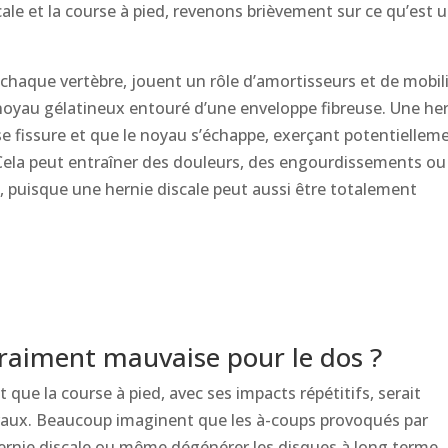
scale et la course à pied, revenons brièvement sur ce qu’est 
 chaque vertèbre, jouent un rôle d’amortisseurs et de mobil
 noyau gélatineux entouré d’une enveloppe fibreuse. Une he
se fissure et que le noyau s’échappe, exerçant potentiellem
 Cela peut entraîner des douleurs, des engourdissements ou
, puisque une hernie discale peut aussi être totalement
 vraiment mauvaise pour le dos ?
 que la course à pied, avec ses impacts répétitifs, serait
braux. Beaucoup imaginent que les à-coups provoqués par
ernie discale ou même dégénérer les disques à long terme.