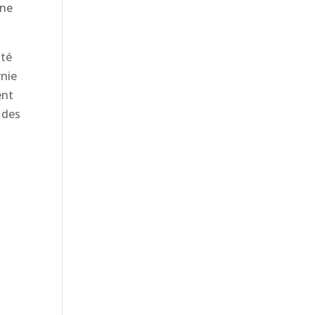
une
ité
rnie
ent
 des