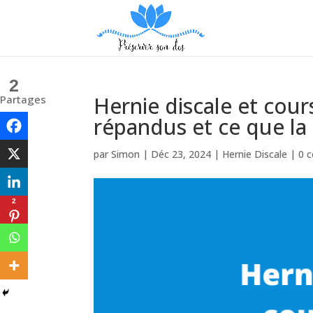
2
Hernie discale et cours
Partages
répandus et ce que la 
par
Simon
|
Déc 23, 2024
|
Hernie Discale
|
0 
2