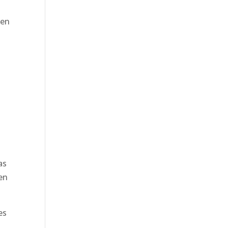
 en
as
 en
es