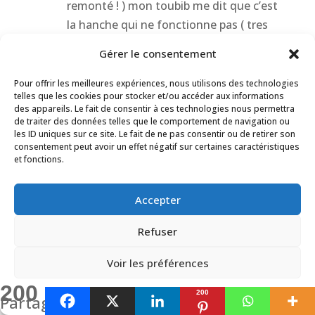
remonté ! ) mon toubib me dit que c’est
la hanche qui ne fonctionne pas ( tres
peu de cartilage) MAIS si je suis debout ,
Gérer le consentement
jambes non pliées , je peux me baisser et
presque toucher mes bouts de pieds ..
Pour offrir les meilleures expériences, nous utilisons des technologies
telles que les cookies pour stocker et/ou accéder aux informations
pensez vous aussi à probleme de hanche
des appareils. Le fait de consentir à ces technologies nous permettra
ou une autre idée ..on ne m’a jamais
de traiter des données telles que le comportement de navigation ou
les ID uniques sur ce site. Le fait de ne pas consentir ou de retirer son
parlé de spondylolisthésis, pourtant de
consentement peut avoir un effet négatif sur certaines caractéristiques
temps en temps je claudique , j’ai une
et fonctions.
irradiation dans toute la cuisse ( arriere )
et jambe ( vers l’interieur) , j’ai eu
Accepter
pendant 3 mois une paralysie de la
Refuser
ceinture aux bouts des pieds (il y a une
dizaine d’années ) les différents
Voir les préférences
scanners irm radios etc n’ont rien
200
montré au point que les toubibs m’ont
200
Politique de cookies
Politique de confidentialité
Partages
dit que c’etait « psychologique » , peu à