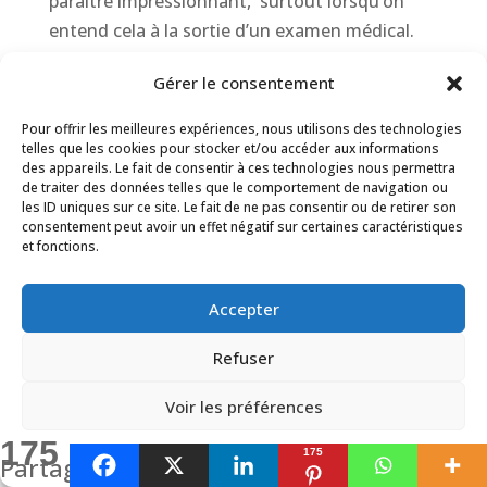
paraître impressionnant, surtout lorsqu’on
entend cela à la sortie d’un examen médical.
Mais cette anomalie est bien souvent dû au
Gérer le consentement
vieillissement naturel de votre dos. Au final, ce
qui compte vraiment, c’est l’usage que vous
Pour offrir les meilleures expériences, nous utilisons des technologies
faites de votre corps. L’être humain est une
telles que les cookies pour stocker et/ou accéder aux informations
des appareils. Le fait de consentir à ces technologies nous permettra
machine d’adaptation, capable de s’auto-
de traiter des données telles que le comportement de navigation ou
réparer si on le stimule correctement. Alors
les ID uniques sur ce site. Le fait de ne pas consentir ou de retirer son
consentement peut avoir un effet négatif sur certaines caractéristiques
n’ayez plus peur de bouger. Plus vous utiliserez
et fonctions.
votre dos, plus vous le renforcerez !
Accepter
Si cet article vous a plu, n’hésitez pas à le
partager et retrouvez-moi sur
Youtube
pour
Refuser
encore plus de conseils.
Voir les préférences
Lisez aussi :
Comment s’entrainer et faire du
175
sport avec une hernie discale ?
175
Politique de cookies
Politique de confidentialité
Partages